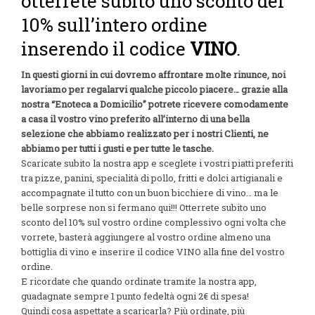
otterrete subito uno sconto del
10% sull’intero ordine
inserendo il codice
VINO
.
In questi giorni in cui dovremo affrontare molte rinunce, noi
lavoriamo per regalarvi qualche piccolo piacere… grazie alla
nostra “Enoteca a Domicilio” potrete ricevere comodamente
a casa il vostro vino preferito all’interno di una bella
selezione che abbiamo realizzato per i nostri Clienti, ne
abbiamo per tutti i gusti e per tutte le tasche.
Scaricate subito la nostra app e sceglete i vostri piatti preferiti
tra pizze, panini, specialità di pollo, fritti e dolci artigianali e
accompagnate il tutto con un buon bicchiere di vino… ma le
belle sorprese non si fermano qui!!! Otterrete subito uno
sconto del 10% sul vostro ordine complessivo ogni volta che
vorrete, basterà aggiungere al vostro ordine almeno una
bottiglia di vino e inserire il codice VINO alla fine del vostro
ordine.
E ricordate che quando ordinate tramite la nostra app,
guadagnate sempre 1 punto fedeltà ogni 2€ di spesa!
Quindi cosa aspettate a scaricarla? Più ordinate, più