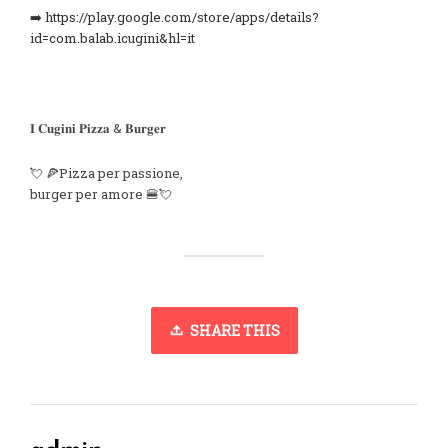
➡️ https://play.google.com/store/apps/details?
id=com.balab.icugini&hl=it
𝐈 𝐂𝐮𝐠𝐢𝐧𝐢 𝐏𝐢𝐳𝐳𝐚 & 𝐁𝐮𝐫𝐠𝐞𝐫
💘 🍕Pizza per passione,
burger per amore 🍔💘
SHARE THIS