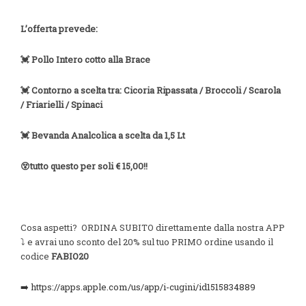
L’offerta prevede:
💓 Pollo Intero cotto alla Brace
💓 Contorno a scelta tra: Cicoria Ripassata / Broccoli / Scarola
/ Friarielli / Spinaci
💓 Bevanda Analcolica a scelta da 1,5 Lt
😵tutto questo per soli € 15,00!!
Cosa aspetti? ORDINA SUBITO direttamente dalla nostra APP
⤵️ e avrai uno sconto del 20% sul tuo PRIMO ordine usando il
codice
FABIO20
➡️ https://apps.apple.com/us/app/i-cugini/id1515834889