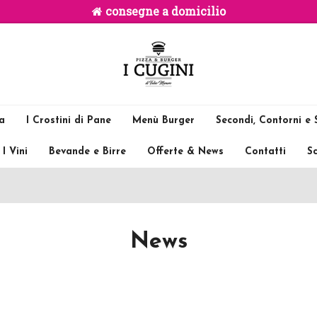
consegne a domicilio
ia
I Crostini di Pane
Menù Burger
Secondi, Contorni e S
I Vini
Bevande e Birre
Offerte & News
Contatti
Sc
News