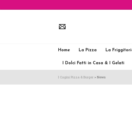
Home
La Pizza
La Friggitor
I Dolci Fatti in Casa & I Gelati
I Cugini Pizza & Burger
>
News