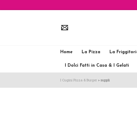
Home
La Pizza
La Friggitor
I Dolci Fatti in Casa & I Gelati
I Cugini Pizza & Burger
>
supplì