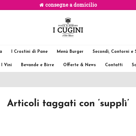
consegne a domicilio
ia
I Crostini di Pane
Menù Burger
Secondi, Contorni e S
I Vini
Bevande e Birre
Offerte & News
Contatti
Sc
Articoli taggati con ‘supplì’